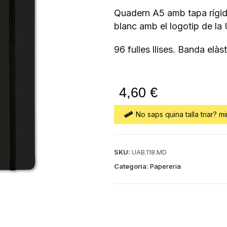
Quadern A5 amb tapa rígid
blanc amb el logotip de la
96 fulles llises. Banda elàs
4,60
€
No saps quina talla triar? mi
SKU:
UAB.118.MD
Categoria:
Papereria