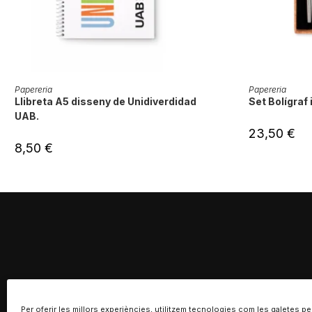
AFEGEIX A LA CISTELLA
AFEGE
Papereria
Papereria
Llibreta A5 disseny de Unidiverdidad
Set Bolígraf 
UAB.
23,50
€
8,50
€
Per oferir les millors experiències, utilitzem tecnologies com les galetes pe