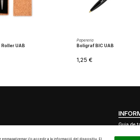
IX A LA CISTELLA
AFEGEIX A LA CISTEL
Papereria
i Roller UAB
Bolígraf BIC UAB
1,25
€
INFOR
Guia de t
Punts de 
Compres 
r emmagatzemar i/o accedir a la informació del dispositiu. El