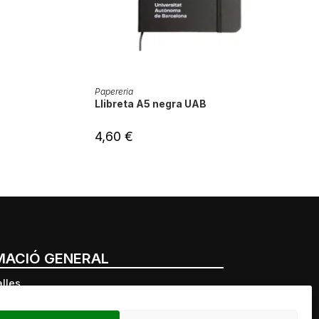
LA
AFEGEIX A LA CISTELLA
Papereria
Llibreta A5 negra UAB
4,60
€
MACIÓ GENERAL
alles
lliurament
internes UAB