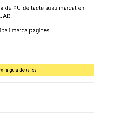
a de PU de tacte suau marcat en
 UAB.
tica i marca pàgines.
ra la guia de talles