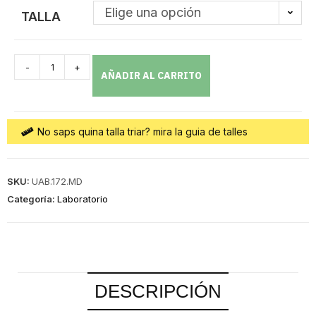
Elige una opción
TALLA
-
+
AÑADIR AL CARRITO
No saps quina talla triar? mira la guia de talles
SKU:
UAB.172.MD
Categoría:
Laboratorio
DESCRIPCIÓN