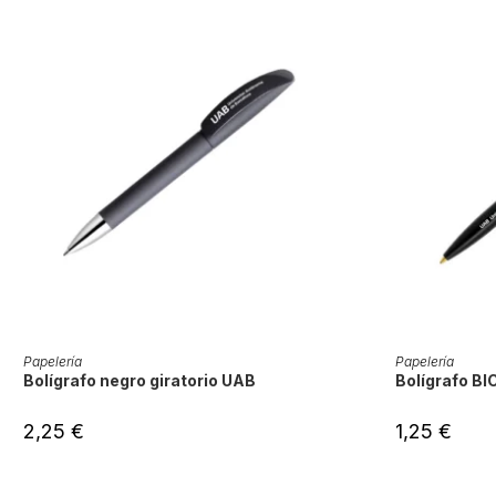
AÑADIR AL CARRITO
AÑA
Papelería
Papelería
Bolígrafo negro giratorio UAB
Bolígrafo BI
2,25
€
1,25
€