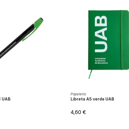
DIR AL CARRITO
AÑADIR AL CARRITO
Papelería
C UAB
Libreta A5 verde UAB
4,60
€