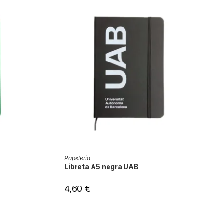
AÑADIR AL CARRITO
Papelería
Libreta A5 negra UAB
4,60
€