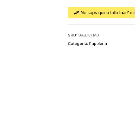
No saps quina talla triar? mi
SKU:
UAB.181.MD
Categoría:
Papelería